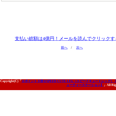
支払い総額は4億円！メールを読んでクリックす
前へ
/
次へ
Copyright(C)「
☆ポイント３倍☆SPEED CUTE LEG（スピードキュートレッグ
ューティーステーション】
」All Rig